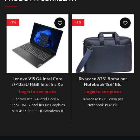
-2%
-2%
Lenovo V15 G4 Intel Core
Rivacase 8231 Borsa per
i7-1355U 16GB Intel Iris Xe
Notebook 15.6″ Blu
Graphics 512GB 15.6″ Full
Login to see prices
Login to see prices
HD Windows 11
Lenovo V15 G4 Intel Core i7-
Rivacase 8231 Borsa per
1355U 16GB Intel Iris Xe Graphics
Notebook 15.6" Blu
512GB 15.6" Full HD Windows 11