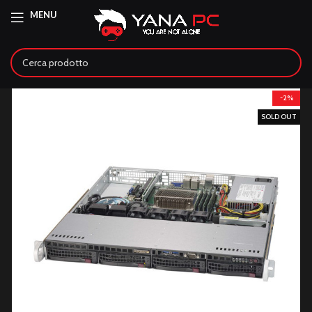
MENU
-2%
SOLD OUT