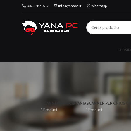
0373 287028
info@yanapc.it
Whatsapp
HOME
SCANNER DA SCRIVANIA
SCANNER PER CHIOSCHI
1 Product
1 Product