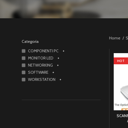
Home
S
Categoria
COMPONENTI PC
+
MONITOR LED
+
HOT
NETWORKING
+
SOFTWARE
+
WORKSTATION
+
SCANN