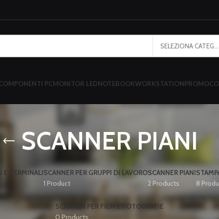
SELEZIONA CATEGORIA
COMPONENTI PC
MONITOR LED
NOTEBOOK
WORKSTATION
PROMO
CO
SCANNER PIANI
 E TERMINALI
SCANNER PER GRUPPI DI LAVORO
SCANNER PIANI
STAMP
1 Product
2 Products
8 Produ
SCANNER PER FILM E FOTOGRAFIE
0 Products