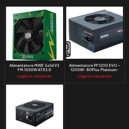
Alimentatore MWE Gold V2
Alimentatore PF1200 EVO –
FM 1050W ATX3.0
1200W- 80Plus Platinum-
Ventola FDB 12cm- Cond
Login to see prices
Login to see prices
Giapponesi- Modulare