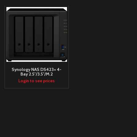
Synology NAS DS423+ 4-
Bay 2.5″/3.5″/M.2
SSD/HDD- Intel Celeron
Login to see prices
J4125 2GB D4- 2xUSB3-
2xRJ45