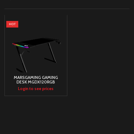
HOT
MARSGAMING GAMING
DESK MGDX120RGB
120X60CM RGB , REMOTE
Login to see prices
CONTROL, BLACK