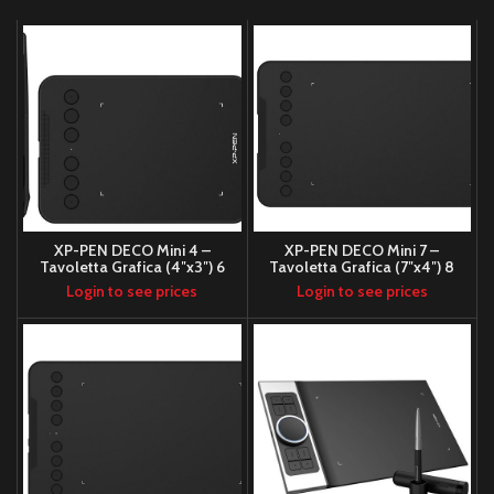
XP-PEN DECO Mini 4 –
XP-PEN DECO Mini 7 –
Tavoletta Grafica (4″x3″) 6
Tavoletta Grafica (7″x4″) 8
tasti- ultralight
tasti
Login to see prices
Login to see prices