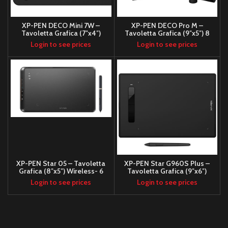
XP-PEN DECO Mini 7W –
XP-PEN DECO Pro M –
Tavoletta Grafica (7″x4″)
Tavoletta Grafica (9″x5″) 8
Wireless- 8 tasti
tasti- rotella meccanica e
Login to see prices
Login to see prices
virtuale con led e trackpad
XP-PEN Star 05 – Tavoletta
XP-PEN Star G960S Plus –
Grafica (8″x5″) Wireless- 6
Tavoletta Grafica (9″x6″)
tasti touch
stilo PH2 (con gomma
Login to see prices
Login to see prices
digitale)