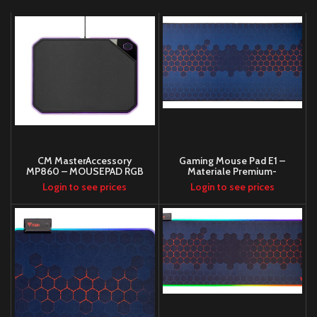
CM MasterAccessory
Gaming Mouse Pad E1 –
MP860 – MOUSEPAD RGB
Materiale Premium-
MEDIUM
Antiscivolo- Massima
Login to see prices
Login to see prices
Precisione-
900x400x3mm