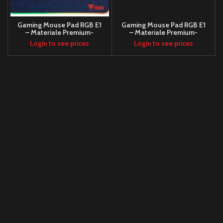
Gaming Mouse Pad RGB E1
Gaming Mouse Pad RGB E1
– Materiale Premium-
– Materiale Premium-
Antiscivolo- Massima
Antiscivolo- Massima
Login to see prices
Login to see prices
Precisione- RGB con 12
Precisione- RGB con 12
modalità- 350x250x3mm
modalità- 800x300x3mm