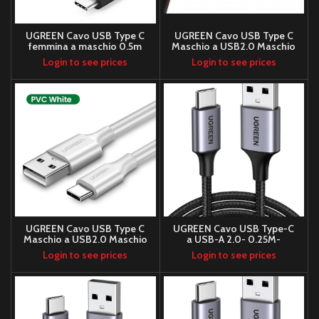
UGREEN Cavo USB Type C
UGREEN Cavo USB Type C
femmina a maschio 0.5m
Maschio a USB2.0 Maschio
(Black)
1M Black
Login to see prices
Login to see prices
UGREEN Cavo USB Type C
UGREEN Cavo USB Type-C
Maschio a USB2.0 Maschio
a USB-A 2.0- 0.25M-
1M White
Intrecciato- Black
Login to see prices
Login to see prices