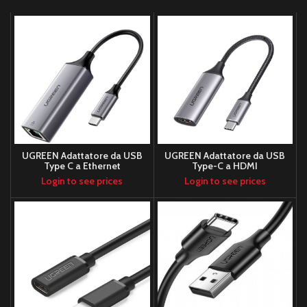
UGREEN Adattatore da USB
UGREEN Adattatore da USB
Type C a Ethernet
Type-C a HDMI
10/100/1000M (Space
Login to see prices
Login to see prices
Gray)