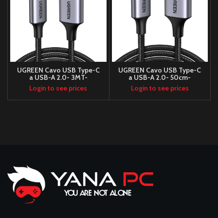
UGREEN Cavo USB Type-C
UGREEN Cavo USB Type-C
a USB-A 2.0- 3MT-
a USB-A 2.0- 50cm-
Intrecciato- Black
Intrecciato- Black
Login to see prices
Login to see prices