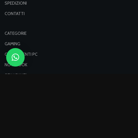
SPEDIZIONI
CONTATTI
CATEGORIE
GAMING
COMPONENTI PC
NOTEBOOK
STAMPANTI
MONITOR
NETWORKING
Pagamenti sicuri con:
Spediamo con: