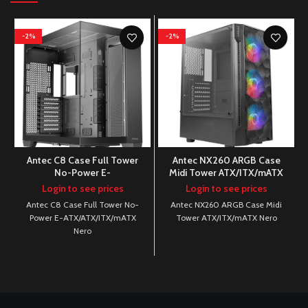
-2%
-2%
Antec C8 Case Full Tower
Antec NX260 ARGB Case
No-Power E-
Midi Tower ATX/ITX/mATX
ATX/ATX/ITX/mATX Nero
Nero
Login to see prices
Login to see prices
Antec C8 Case Full Tower No-
Antec NX260 ARGB Case Midi
Power E-ATX/ATX/ITX/mATX
Tower ATX/ITX/mATX Nero
Nero