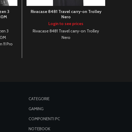
zen 3
Rivacase 8481 Travel carry-on Trolley
Lenovo
610M
Nero
8GB A
n 11 Pro
Login to see prices
zen 3
Rivacase 8481 Travel carry-on Trolley
Lenovo
10M
Nero
8GB A
n 11 Pro
CATEGORIE
GAMING
COMPONENTI PC
NOTEBOOK