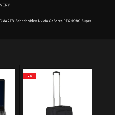
IVERY
SD da 2TB. Scheda video
Nvidia GeForce RTX 4080 Super
.
-2%
-5%