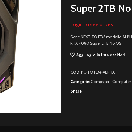
Super 2TB No
Login to see prices
Serie NEXT TOTEM modello ALPHA
RTX 4080 Super 2TB No OS
Aggiungi alla lista desideri
COD:
PC-TOTEM-ALPHA
Categorie:
Computer
,
Computer 
Share: