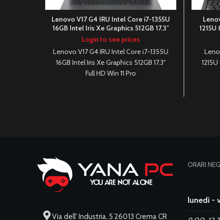
Lenovo V17 G4 IRU Intel Core i7-1355U
Lenov
16GB Intel Iris Xe Graphics 512GB 17.3″
1215U 
Full HD Win 11 Pro
Login to see prices
Lenovo V17 G4 IRU Intel Core i7-1355U
Lenov
16GB Intel Iris Xe Graphics 512GB 17.3"
1215U
Full HD Win 11 Pro
ORARI NE
lunedì - 
Via dell' Industria, 5 26013 Crema CR