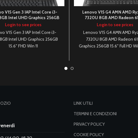
o V15 Gen 3 IAP Intel Core i3-
Lenovo V15 G4 AMN AMD Ry
8GB Intel UHD Graphics 256GB
7320U 8GB AMD Radeon 
15.6″ FHD Win 11
Graphics 256GB 15.6″ Full HD Wi
Login to see prices
Login to see prices
o V15 Gen 3 IAP Intel Core i3-
Lenovo V15 G4 AMN AMD Ry
 8GB Intel UHD Graphics 256GB
7320U 8GB AMD Radeon 6
15.6" FHD Win 11
Graphics 256GB 15.6" Full HD Wi
GOZIO
LINK UTILI
TERMINI E CONDIZIONI
PRIVACY POLICY
venerdì
COOKIE POLICY