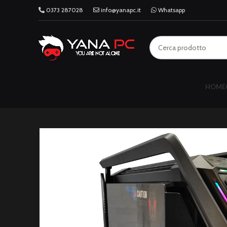
0373 287028
info@yanapc.it
Whatsapp
HOME