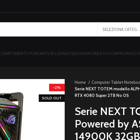
SELEZIONA CATEGORIA
COMPONENTI PC
MONITOR LED
NOTEBOOK
WORKSTATION
PROMO
CO
Home
Computer Tablet Notebo
-2%
Serie NEXT TOTEM modello ALPHA
RTX 4080 Super 2TB No OS
SOLD OUT
Serie NEXT T
Powered by AS
14900K 32GB