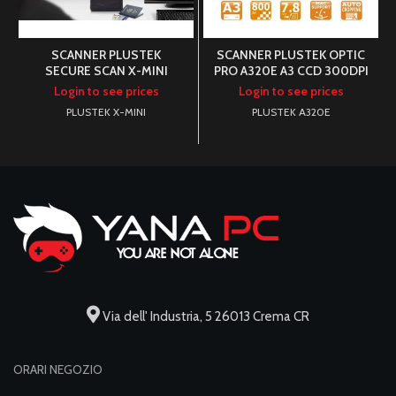
SCANNER PLUSTEK
SCANNER PLUSTEK OPTIC
SECURE SCAN X-MINI
PRO A320E A3 CCD 300DPI
PASSAPORT CMOS White
SUPP.MAC
Login to see prices
Login to see prices
LED / IR LED 5Megap
PLUSTEK X-MINI
PLUSTEK A320E
Via dell' Industria, 5 26013 Crema CR
ORARI NEGOZIO