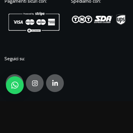
Pagamenti sicuri con:
Spediamo con:
Seguici su:
Microsoft
Login
Ready
to
Mouse
Disponibile
Ottico
see
YanaPC
2022 All Rights Reserved
800dpi 3
prices
tasti USB