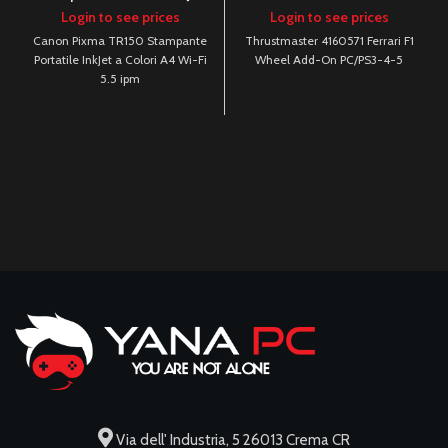
a Colori A4 Wi-Fi 5.5 ipm
PC/PS3-4-5
Login to see prices
Login to see prices
Canon Pixma TR150 Stampante
Thrustmaster 4160571 Ferrari F1
Portatile InkJet a Colori A4 Wi-Fi
Wheel Add-On PC/PS3-4-5
5.5 ipm
Via dell' Industria, 5 26013 Crema CR