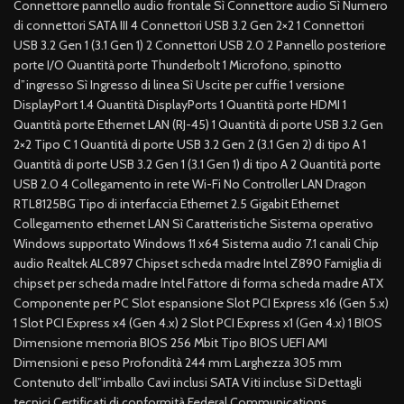
Connettore pannello audio frontale Sì Connettore audio Sì Numero
di connettori SATA III 4 Connettori USB 3.2 Gen 2×2 1 Connettori
USB 3.2 Gen 1 (3.1 Gen 1) 2 Connettori USB 2.0 2 Pannello posteriore
porte I/O Quantità porte Thunderbolt 1 Microfono, spinotto
d”ingresso Sì Ingresso di linea Sì Uscite per cuffie 1 versione
DisplayPort 1.4 Quantità DisplayPorts 1 Quantità porte HDMI 1
Quantità porte Ethernet LAN (RJ-45) 1 Quantità di porte USB 3.2 Gen
2×2 Tipo C 1 Quantità di porte USB 3.2 Gen 2 (3.1 Gen 2) di tipo A 1
Quantità di porte USB 3.2 Gen 1 (3.1 Gen 1) di tipo A 2 Quantità porte
USB 2.0 4 Collegamento in rete Wi-Fi No Controller LAN Dragon
RTL8125BG Tipo di interfaccia Ethernet 2.5 Gigabit Ethernet
Collegamento ethernet LAN Sì Caratteristiche Sistema operativo
Windows supportato Windows 11 x64 Sistema audio 7.1 canali Chip
audio Realtek ALC897 Chipset scheda madre Intel Z890 Famiglia di
chipset per scheda madre Intel Fattore di forma scheda madre ATX
Componente per PC Slot espansione Slot PCI Express x16 (Gen 5.x)
1 Slot PCI Express x4 (Gen 4.x) 2 Slot PCI Express x1 (Gen 4.x) 1 BIOS
Dimensione memoria BIOS 256 Mbit Tipo BIOS UEFI AMI
Dimensioni e peso Profondità 244 mm Larghezza 305 mm
Contenuto dell”imballo Cavi inclusi SATA Viti incluse Sì Dettagli
tecnici Certificati di conformità Federal Communications