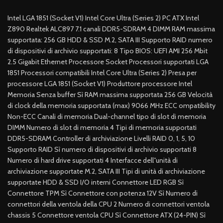
Intel LGA 1851 (Socket V1) Intel Core Ultra (Series 2) PC ATX Intel
Z890 Realtek ALC897 7.1 canali DDR5-SDRAM 4 DIMM RAM massima
supportata: 256 GB HDD & SSD M.2, SATA III Supporto RAID numero
di dispositivi di archivio supportati: 8 Tipo BIOS: UEFI AMI 256 Mbit
2.5 Gigabit Ethernet Processore Socket Processori supportati LGA
1851 Processori compatibili Intel Core Ultra (Series 2) Presa per
processore LGA 1851 (Socket V1) Produttore processore Intel
Memoria Senza buffer Sì RAM massima supportata 256 GB Velocità
di clock della memoria supportata (max) 9066 MHz ECC ompatibility
Non-ECC Canali di memoria Dual-channel tipo di slot di memoria
DIMM Numero di slot di memoria 4 Tipi di memoria supportati
DDR5-SDRAM Controller di archiviazione Livelli RAID 0, 1, 5, 10
Supporto RAID Sì numero di dispositivi di archivio supportati 8
Numero di hard drive supportati 4 Interfacce dell”unità di
archiviazione supportate M.2, SATA III Tipi di unità di archiviazione
supportate HDD & SSD I/O interni Connettore LED RGB Sì
Connettore TPM Sì Connettore con potenza 12V Sì Numero di
connettori della ventola della CPU 2 Numero di connettori ventola
chassis 5 Connettore ventola CPU Sì Connettore ATX (24-PIN) Sì