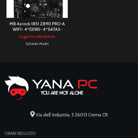
MB Asrock 1851 Z890 PRO-A
WIFI- 4*DDR5- 4*SATA3-
2*M.2- HDMI- DP- ATX
Login to see prices
Schede Madri
Via dell' Industria, 5 26013 Crema CR
ORARI NEGOZIO