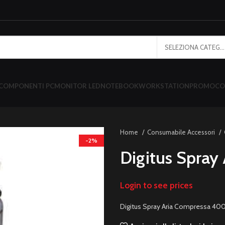
SELEZIONA CATEGORIA
COMPONENTI PC
MONITOR LED
NOTEBOOK
WORKSTATION
PROMO
CO
Home
Consumabile Accessori
-2%
Digitus Spra
Login to see prices
Digitus Spray Aria Compressa 40