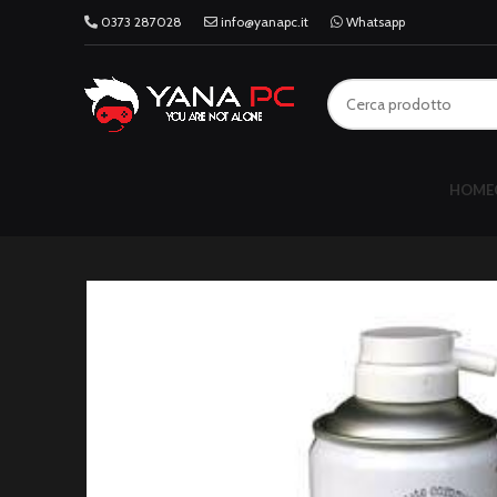
0373 287028
info@yanapc.it
Whatsapp
HOME