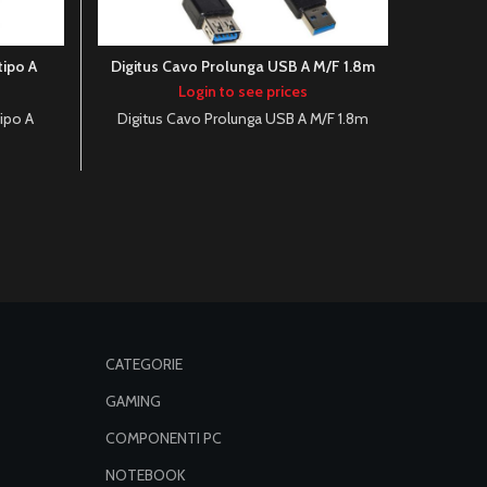
tipo A
Digitus Cavo Prolunga USB A M/F 1.8m
Digitu
Mas
Login to see prices
ipo A
Digitus Cavo Prolunga USB A M/F 1.8m
Digitu
Ma
CATEGORIE
GAMING
COMPONENTI PC
NOTEBOOK