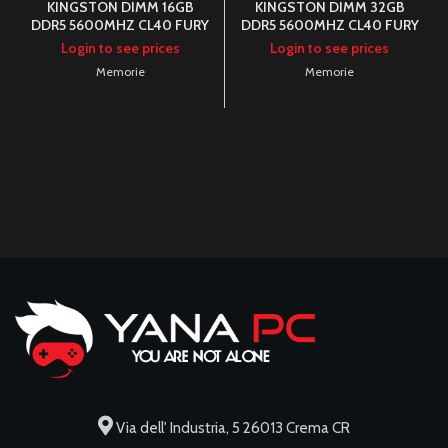
KINGSTON DIMM 16GB
KINGSTON DIMM 32GB
DDR5 5600MHZ CL40 FURY
DDR5 5600MHZ CL40 FURY
BEAST
BEAST
Login to see prices
Login to see prices
Memorie
Memorie
Via dell' Industria, 5 26013 Crema CR