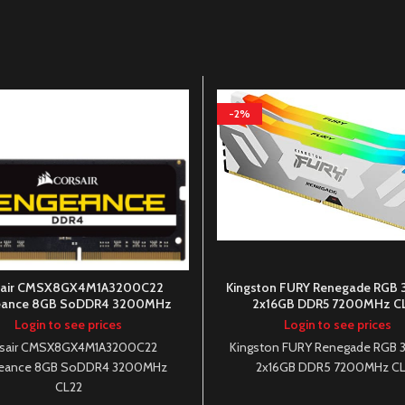
-2%
sair CMSX8GX4M1A3200C22
Kingston FURY Renegade RGB 3
eance 8GB SoDDR4 3200MHz
2x16GB DDR5 7200MHz C
CL22
Login to see prices
Login to see prices
sair CMSX8GX4M1A3200C22
Kingston FURY Renegade RGB 3
eance 8GB SoDDR4 3200MHz
2x16GB DDR5 7200MHz C
CL22