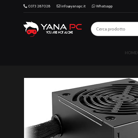
0373 287028
info@yanapc.it
Whatsapp
HOME