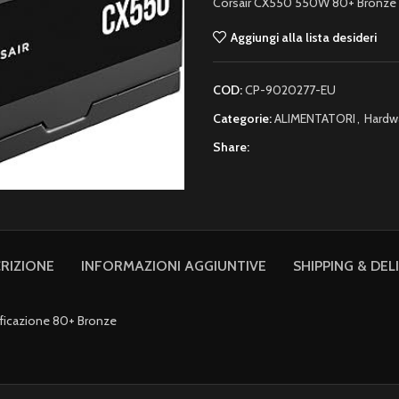
Corsair CX550 550W 80+ Bronze 
Aggiungi alla lista desideri
COD:
CP-9020277-EU
Categorie:
ALIMENTATORI
,
Hardw
Share:
RIZIONE
INFORMAZIONI AGGIUNTIVE
SHIPPING & DEL
ificazione 80+ Bronze