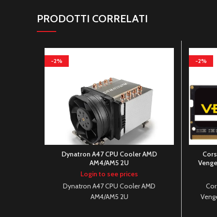
PRODOTTI CORRELATI
-2%
-2%
Dynatron A47 CPU Cooler AMD
Cor
AM4/AM5 2U
Veng
Login to see prices
Dynatron A47 CPU Cooler AMD
Cor
AM4/AM5 2U
Veng