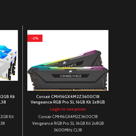
-2%
-2%
2GB Kit
Corsair CMH16GX4M2Z3600C18
Cor
L38
Vengeance RGB Pro SL 16GB Kit 2x8GB
Venge
3600MHz CL18
Login to see prices
2GB Kit
Corsair CMH16GX4M2Z3600C18
Co
L38
Vengeance RGB Pro SL 16GB Kit 2x8GB
Venge
3600MHz CL18