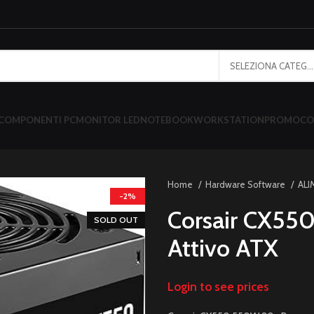
SELEZIONA CATEGORIA
COMPONENTI PC
MONITOR LED
NOTEBOOK
WORKSTATION
PROMO
CO
Home
Hardware Software
AL
-2%
Corsair CX55
SOLD OUT
Attivo ATX
Login to see prices