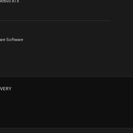
Attivo ATX
are Software
IVERY