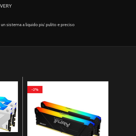
IVERY
 un sistema a liquido piu’ pulito e preciso
-2%
-2%