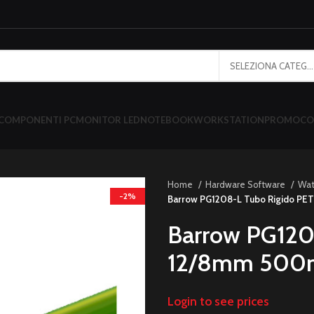
SELEZIONA CATEGORIA
COMPONENTI PC
MONITOR LED
NOTEBOOK
WORKSTATION
PROMO
CO
Home
Hardware Software
Wat
-2%
Barrow PG1208-L Tubo Rigido P
Barrow PG120
12/8mm 500
Login to see prices