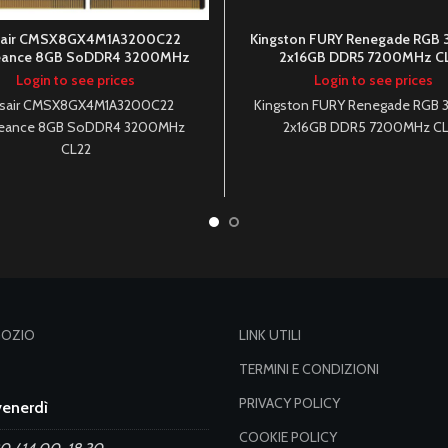
sair CMSX8GX4M1A3200C22
Kingston FURY Renegade RGB 3
eance 8GB SoDDR4 3200MHz
2x16GB DDR5 7200MHz C
CL22
Login to see prices
Login to see prices
sair CMSX8GX4M1A3200C22
Kingston FURY Renegade RGB 3
eance 8GB SoDDR4 3200MHz
2x16GB DDR5 7200MHz C
CL22
GOZIO
LINK UTILI
TERMINI E CONDIZIONI
PRIVACY POLICY
venerdì
COOKIE POLICY