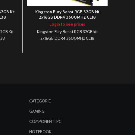
2GB Kit
Kingston Fury Beast RGB 32GB kit
Antec A
L38
2x16GB DDR4 3600MHz CL18
P
Login to see prices
2GB Kit
Kingston Fury Beast RGB 32GB kit
Antec 
L38
2x16GB DDR4 3600MHz CL18
P
CATEGORIE
GAMING
COMPONENTI PC
NOTEBOOK