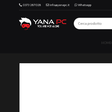
0373 287028
info@yanapc.it
Whatsapp
HOME