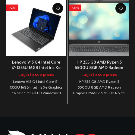
-2%
-31%
Lenovo V15 G4 Intel Core
HP 255 G8 AMD Ryzen 5
i7-1355U 16GB Intel Iris Xe
5500U 8GB AMD Radeon
Graphics 512GB 15.6″ Full
Graphics 256GB 15.6″ FHD
Login to see prices
Login to see prices
HD Windows 11
No OS
Lenovo V15 G4 Intel Core i7-
HP 255 G8 AMD Ryzen 5
1355U 16GB Intel Iris Xe Graphics
5500U 8GB AMD Radeon
512GB 15.6" Full HD Windows 11
Graphics 256GB 15.6" FHD No OS